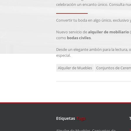
celebración un encanto único. Consulta nues
Convertir tu boda en algo único, exclusivo 
Nuevo servicio de
alquiler de mobiliario
(
como
bodas civiles
.
Desde un elegante ambón para la lectura, o 
especial.
Alquiler de Muebles
Conjuntos de Cere
Etiquetas
Tags
Alquiler de Muebles
,
Conjuntos de