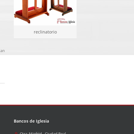
reclinatorio
conjunto ceremonias
tan
Bancos de Iglesia
Ctra. Madrid - Ciudad Real