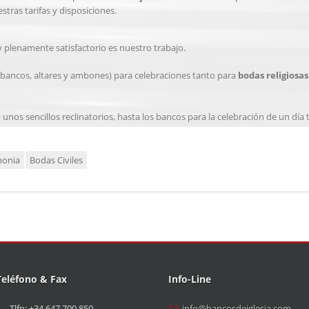
tras tarifas y disposiciones.
y plenamente satisfactorio es nuestro trabajo.
bancos, altares y ambones) para celebraciones tanto para
bodas religiosas
unos sencillos reclinatorios, hasta los bancos para la celebración de un día 
monia
Bodas Civiles
Teléfono & Fax
Info-Line
Tlfn: +34 647 700 850
info@bancosdeiglesia.com